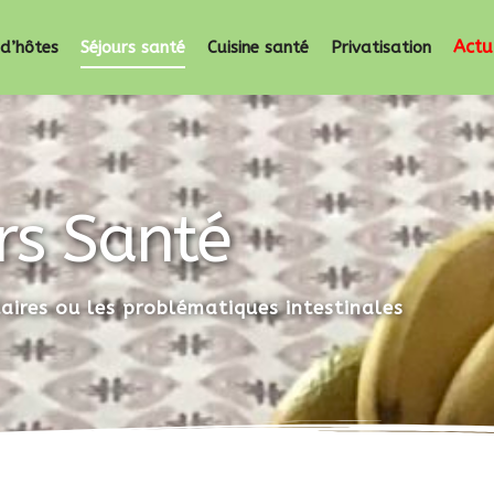
Actu
d’hôtes
Séjours santé
Cuisine santé
Privatisation
rs Santé
aires ou les problématiques intestinales