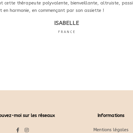
 cette thérapeute polyvalente, bienveillante, altruiste, pass
 et en harmonie, en commençant par son assiette !
ISABELLE
F R A N C E
ouvez-moi sur les réseaux
Informations
Mentions légales