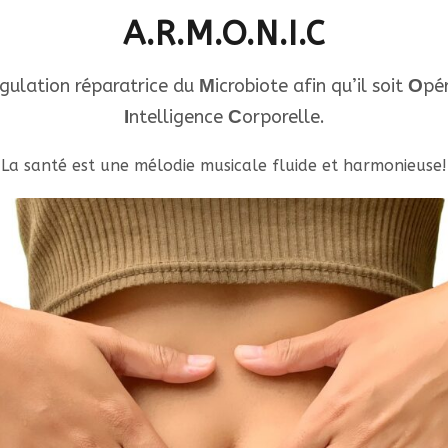
A.R.M.O.N.I.C
gulation réparatrice du
M
icrobiote afin qu’il soit
O
pé
I
ntelligence
C
orporelle.
La santé est une mélodie musicale fluide et harmonieuse!