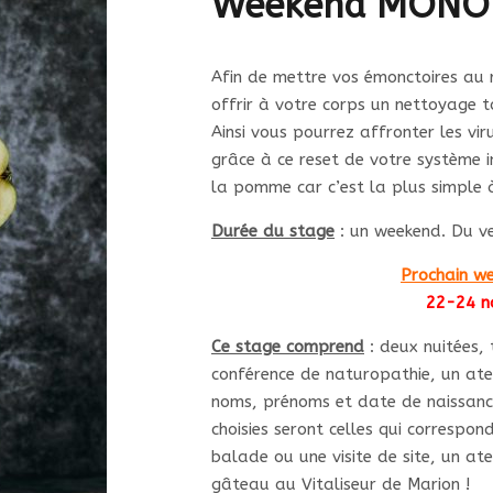
Weekend MONO
Afin de mettre vos émonctoires au 
offrir à votre corps un nettoyage 
Ainsi vous pourrez affronter les vi
grâce à ce reset de votre système i
la pomme car c’est la plus simple 
Durée du stage
: un weekend. Du v
Prochain w
22-24 n
Ce stage comprend
: deux nuitées,
conférence de naturopathie, un atel
noms, prénoms et date de naissance
choisies seront celles qui correspon
balade ou une visite de site, un ate
gâteau au Vitaliseur de Marion !