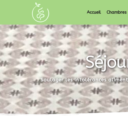
Accueil
Chambres 
Séjou
Soulager les intolérances aliment