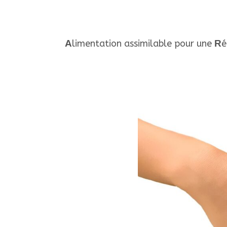
A
limentation assimilable pour une
R
é