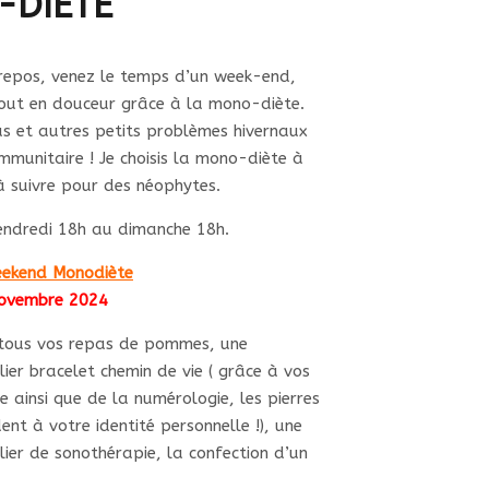
-DIÈTE
repos, venez le temps d’un week-end,
tout en douceur grâce à la mono-diète.
rus et autres petits problèmes hivernaux
mmunitaire ! Je choisis la mono-diète à
à suivre pour des néophytes.
endredi 18h au dimanche 18h.
eekend Monodiète
ovembre 2024
 tous vos repas de pommes, une
ier bracelet chemin de vie ( grâce à vos
 ainsi que de la numérologie, les pierres
dent à votre identité personnelle !), une
lier de sonothérapie, la confection d’un