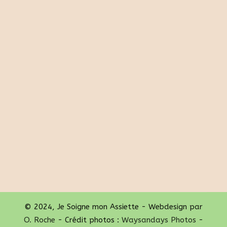
© 2024, Je Soigne mon Assiette - Webdesign par
O. Roche
- Crédit photos :
Waysandays Photos
-