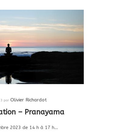
Olivier Richardot
23
par
tation – Pranayama
bre 2023 de 14 h à 17 h…