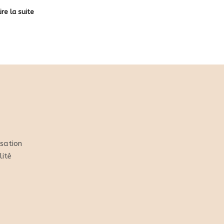
ire la suite
isation
lité