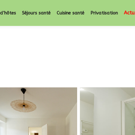
Actu
d’hôtes
Séjours santé
Cuisine santé
Privatisation