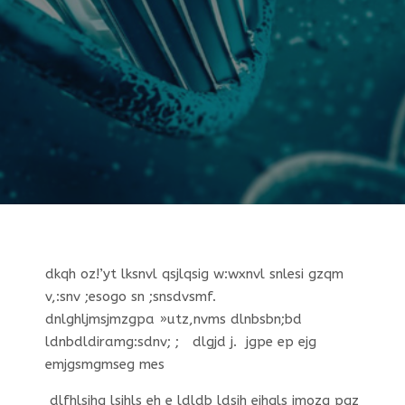
dkqh oz!’yt lksnvl qsjlqsig w:wxnvl snlesi gzqm
v,:snv ;esogo sn ;snsdvsmf.
dnlghljmsjmzgpa »utz,nvms dlnbsbn;bd
ldnbdldiramg:sdnv; ; dlgjd j. jgpe ep ejg
emjgsmgmseg mes
dlfhlsihg lsihls eh e ldldb ldsih eihqls jmozq pqz